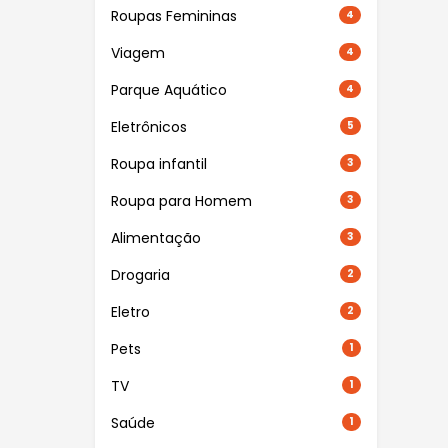
Roupas Femininas
4
Viagem
4
Parque Aquático
4
Eletrônicos
5
Roupa infantil
3
Roupa para Homem
3
Alimentação
3
Drogaria
2
Eletro
2
Pets
1
TV
1
Saúde
1