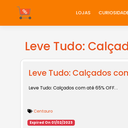
Ir
para
LOJAS
CURIOSIDAD
o
conteúdo
Leve Tudo: Calça
Leve Tudo: Calçados co
Leve Tudo:
Calçados com até 65% OFF. .
Centauro
Expired On 01/02/2023