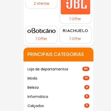
2 ofertas
1 Offer
1 Offer
1 Offer
PRINCIPAIS CATEGORIAS
Loja de departamentos
90
Moda
13
Beleza
6
Informática
5
Calçados
5