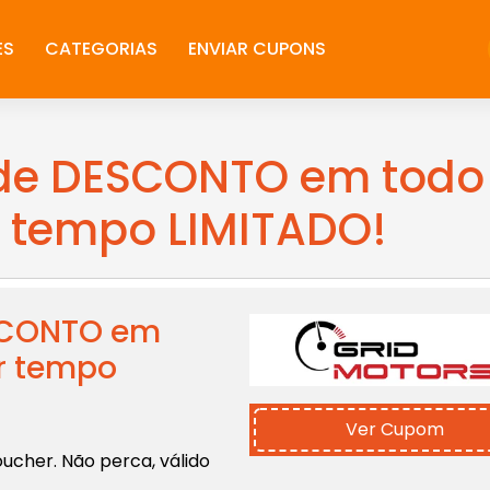
ES
CATEGORIAS
ENVIAR CUPONS
 de DESCONTO em todo
or tempo LIMITADO!
SCONTO em
or tempo
Ver Cupom
ucher. Não perca, válido