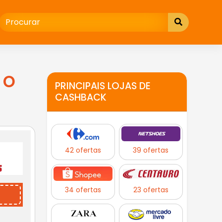
 o
PRINCIPAIS LOJAS DE
CASHBACK
42 ofertas
39 ofertas
34 ofertas
23 ofertas