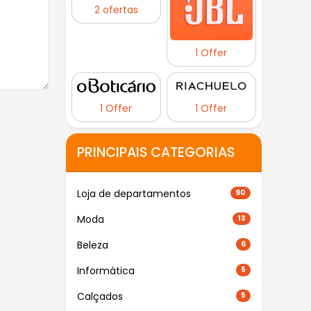
2 ofertas
1 Offer
1 Offer
1 Offer
PRINCIPAIS CATEGORIAS
Loja de departamentos
90
Moda
13
Beleza
6
Informática
5
Calçados
5