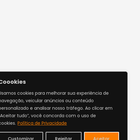
Coookies
Usamos cookies para melhorar sua experiência de
navegação, veicular anúncios ou conteúdo
personalizado e analisar nosso tráfego. Ao clicar em
“Aceitar tudo”, você concorda com o uso de
cookies.
Política de Privacidade
Customizar
Rejeitar
Aceitar