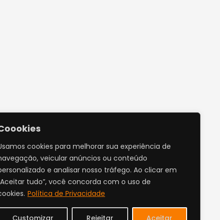
Coookies
Usamos cookies para melhorar sua experiência de
navegação, veicular anúncios ou conteúdo
personalizado e analisar nosso tráfego. Ao clicar em
“Aceitar tudo”, você concorda com o uso de
cookies.
Política de Privacidade
Customizar
Rejeitar
Aceitar