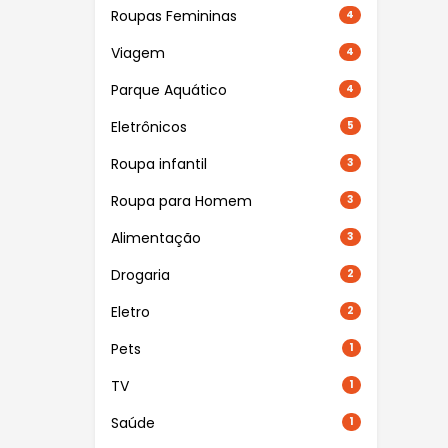
Roupas Femininas
4
Viagem
4
Parque Aquático
4
Eletrônicos
5
Roupa infantil
3
Roupa para Homem
3
Alimentação
3
Drogaria
2
Eletro
2
Pets
1
TV
1
Saúde
1