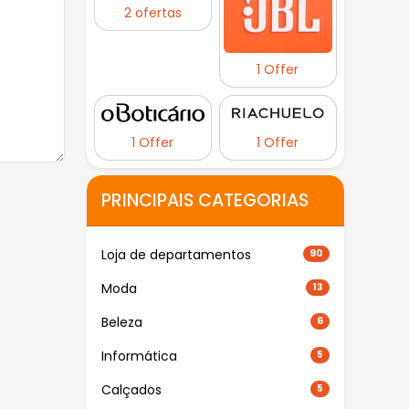
2 ofertas
1 Offer
1 Offer
1 Offer
PRINCIPAIS CATEGORIAS
Loja de departamentos
90
Moda
13
Beleza
6
Informática
5
Calçados
5