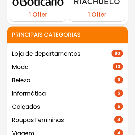
1 Offer
1 Offer
PRINCIPAIS CATEGORIAS
Loja de departamentos
90
Moda
13
Beleza
6
Informática
5
Calçados
5
Roupas Femininas
4
Viagem
4