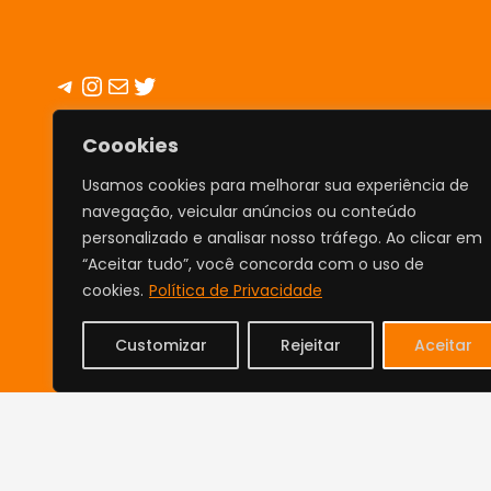
Telegram
Instagram
E-mail
Twitter
Coookies
INFO
Usamos cookies para melhorar sua experiência de
Cupom Diário é o verdadeiro site
navegação, veicular anúncios ou conteúdo
personalizado e analisar nosso tráfego. Ao clicar em
de Cupons, promoções,
“Aceitar tudo”, você concorda com o uso de
descontos e Curiosidades.
cookies.
Política de Privacidade
Todos os cupons e promoções
Customizar
Rejeitar
Aceitar
são selecionados por nossos
mergulhadores e estão corretos
na data da disponibilização em
nosso site
.