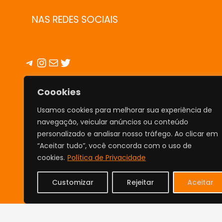
NAS REDES SOCIAIS
Telegram
Instagram
E-mail
Twitter
Coookies
INFO
Usamos cookies para melhorar sua experiência de
Cupom Diário é o verdadeiro site
navegação, veicular anúncios ou conteúdo
de Cupons, promoções,
personalizado e analisar nosso tráfego. Ao clicar em
descontos e Curiosidades.
“Aceitar tudo”, você concorda com o uso de
cookies.
Política de Privacidade
Todos os cupons e promoções
são selecionados por nossos
Customizar
Rejeitar
Aceitar
mergulhadores e estão corretos
na data da disponibilização em