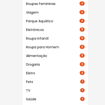
Roupas Femininas
4
Viagem
4
Parque Aquático
4
Eletrônicos
5
Roupa infantil
3
Roupa para Homem
3
Alimentação
3
Drogaria
2
Eletro
2
Pets
1
TV
1
Saúde
1