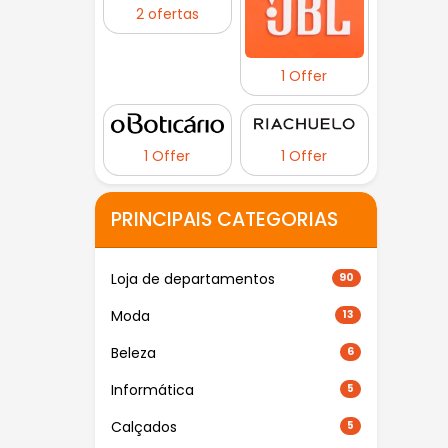
2 ofertas
1 Offer
1 Offer
1 Offer
PRINCIPAIS CATEGORIAS
Loja de departamentos
90
Moda
13
Beleza
6
Informática
5
Calçados
5