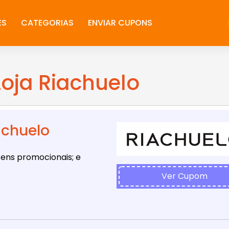
ES
CATEGORIAS
ENVIAR CUPONS
oja Riachuelo
achuelo
tens promocionais; e
Ver Cupom