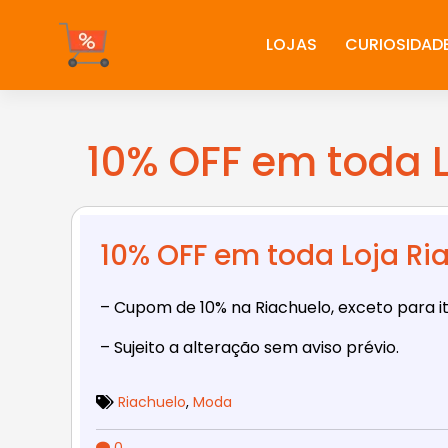
Ir
para
LOJAS
CURIOSIDAD
o
conteúdo
10% OFF em toda L
10% OFF em toda Loja Ri
– Cupom de
10% na Riachuelo, exceto para i
– Sujeito a alteração sem aviso prévio.
Riachuelo
,
Moda