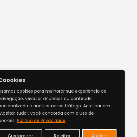
Coookies
Usamos cookies para melhorar sua experiência de
navegação, veicular anúncios ou conteúdo
personalizado e analisar nosso tráfego. Ao clicar em
“Aceitar tudo”, você concorda com o uso de
cookies.
Política de Privacidade
Customizar
Rejeitar
Aceitar