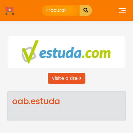
Ir
para
o
conteúdo
Visite o site
oab.estuda