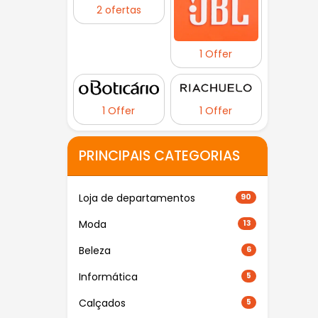
2 ofertas
1 Offer
1 Offer
1 Offer
PRINCIPAIS CATEGORIAS
Loja de departamentos
90
Moda
13
Beleza
6
Informática
5
Calçados
5