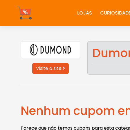
Ir
para
LOJAS
CURIOSIDAD
o
conteúdo
Dumo
Visite o site
Nenhum cupom en
Parece que não temos cupons para esta categor