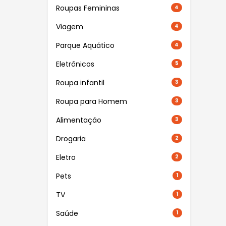
Roupas Femininas
4
Viagem
4
Parque Aquático
4
Eletrônicos
5
Roupa infantil
3
Roupa para Homem
3
Alimentação
3
Drogaria
2
Eletro
2
Pets
1
TV
1
Saúde
1