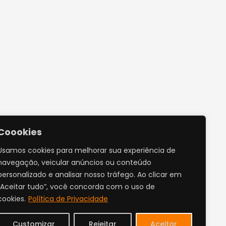
Coookies
Usamos cookies para melhorar sua experiência de
navegação, veicular anúncios ou conteúdo
personalizado e analisar nosso tráfego. Ao clicar em
“Aceitar tudo”, você concorda com o uso de
cookies.
Política de Privacidade
Customizar
Rejeitar
Aceitar