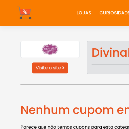
Ir
para
LOJAS
CURIOSIDAD
o
conteúdo
Divina
Visite o site
Nenhum cupom en
Parece que não temos cupons para esta categor