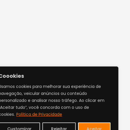
Coookies
Usamos cookies para melhorar sua experiência de
navegação, veicular anúncios ou conteúdo
personalizado e analisar nosso tráfego. Ao clicar em
“Aceitar tudo”, você concorda com o uso de
cookies.
Política de Privacidade
Customizar
Rejeitar
Aceitar