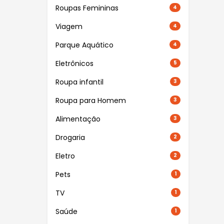
Roupas Femininas
4
Viagem
4
Parque Aquático
4
Eletrônicos
5
Roupa infantil
3
Roupa para Homem
3
Alimentação
3
Drogaria
2
Eletro
2
Pets
1
TV
1
Saúde
1