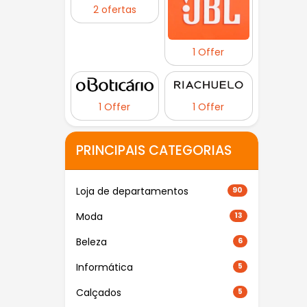
2 ofertas
1 Offer
1 Offer
1 Offer
PRINCIPAIS CATEGORIAS
Loja de departamentos
90
Moda
13
Beleza
6
Informática
5
Calçados
5